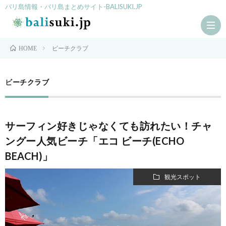
バリ島情報・バリ島まとめサイト-BALISUKI.JP
ビーチクラブ
HOME
HO
ビーチクラブ
シ
サーフィン好きじゃなくても訪れたい！チャ
ョ
ス
ングー人気ビーチ「エコ ビーチ(ECHO
BEACH)」
ッ
パ
ア
観光スポット
ピ
ク
グ
ン
テ
ル
観