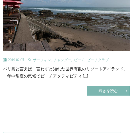
グ
ィ
メ・
光
お
ビ
カ
ス
役
イ
テ
フ
ポ
立
ン
ィ
ェ
ッ
ち・
ド
2019.02.05
サーフィン
,
チャングー
,
ビーチ
,
ビーチクラブ
バリ島と言えば、言わずと知れた世界有数のリゾートアイランド。
ト
雑
一年中常夏の気候でビーチアクティビティ […]
ネ
続きを読む
記
シ
ア
語