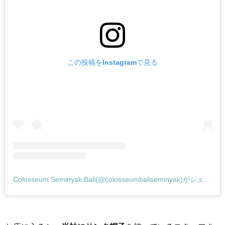
クリ
スマ
ス
は？
この投稿をInstagramで見る
3.
クリ
スマ
スツ
リー
もバ
リ
風！
Colosseum Seminyak Bali(@colosseumbaliseminyak)がシェアした投稿