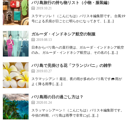
バリ島旅行の持ち物リスト（小物・服装編）
2019.10.21
スラマッソレ！（こんにちは）バリスキ編集部です。 台風19
号による爪痕が日ごとに明らかになってきて、 […][…]
ガルーダ・インドネシア航空の制服
2019.08.13
日本からバリ島への直行便は、ガルーダ・インドネシア航空
のみ。 ガルーダ・インドネシア航空は、その名の […][…]
バリ島で見掛ける花「フランジパニ」の雑学
2019.03.27
スラマッシアン！ 最近、夜の雨が多めのバリ島です🌧️ 雨が
よく降る雨季 […][…]
バリ島雨の日の過ごし方は？
2020.01.24
スラッマッシアーン！（こんにちは）バリスキ編集部です。
今頃の時期、バリ島は雨季で非常にɡ […][…]