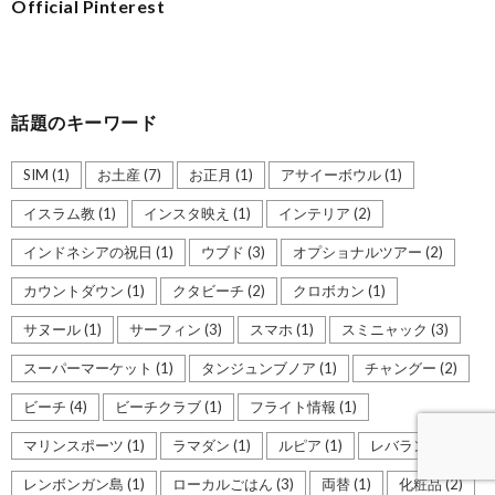
Official Pinterest
話題のキーワード
SIM
(1)
お土産
(7)
お正月
(1)
アサイーボウル
(1)
イスラム教
(1)
インスタ映え
(1)
インテリア
(2)
インドネシアの祝日
(1)
ウブド
(3)
オプショナルツアー
(2)
カウントダウン
(1)
クタビーチ
(2)
クロボカン
(1)
サヌール
(1)
サーフィン
(3)
スマホ
(1)
スミニャック
(3)
スーパーマーケット
(1)
タンジュンブノア
(1)
チャングー
(2)
ビーチ
(4)
ビーチクラブ
(1)
フライト情報
(1)
マリンスポーツ
(1)
ラマダン
(1)
ルピア
(1)
レバラン
(1)
レンボンガン島
(1)
ローカルごはん
(3)
両替
(1)
化粧品
(2)