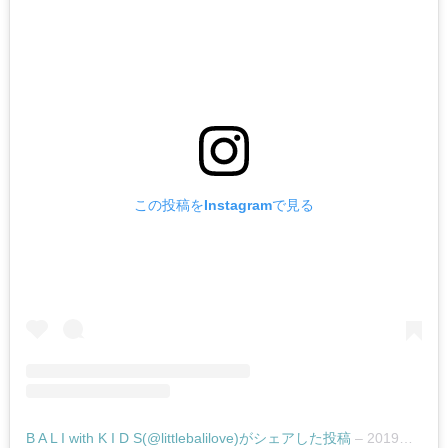
この投稿をInstagramで見る
B A L I with K I D S(@littlebalilove)がシェアした投稿
–
2019年12月月16日午前12時54分PST