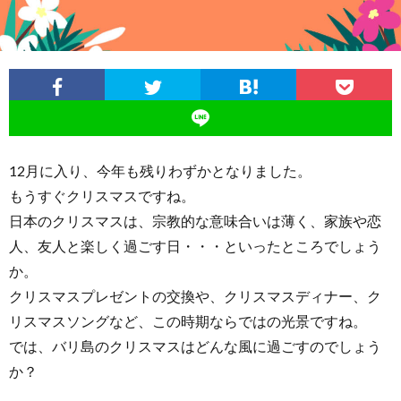
グ
ィ
メ・
光
お
ビ
カ
ス
役
イ
テ
フ
ポ
立
ン
12月に入り、今年も残りわずかとなりました。
ィ
ェ
ッ
ち・
ド
もうすぐクリスマスですね。
日本のクリスマスは、宗教的な意味合いは薄く、家族や恋
ト
雑
ネ
人、友人と楽しく過ごす日・・・といったところでしょう
か。
記
シ
クリスマスプレゼントの交換や、クリスマスディナー、ク
リスマスソングなど、この時期ならではの光景ですね。
ア
では、バリ島のクリスマスはどんな風に過ごすのでしょう
か？
語