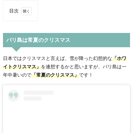
目次
1.
バ
リ
バリ島は常夏のクリスマス
島
は
常
日本ではクリスマスと言えば、雪が降った幻想的な
「ホワ
夏
イトクリスマス」
を連想するかと思いますが、バリ島は一
の
年中暑いので
「常夏のクリスマス」
です！
ク
リ
ス
マ
ス
2.
宗教
的な