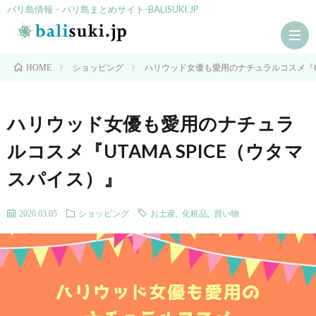
バリ島情報・バリ島まとめサイト-BALISUKI.JP
ショッピング
ハリウッド女優も愛用のナチュラルコスメ『UT
HOME
HO
ハリウッド女優も愛用のナチュラ
ルコスメ『UTAMA SPICE（ウタマ
シ
スパイス）』
ョ
ス
2020.03.05
ショッピング
お土産
,
化粧品
,
買い物
ッ
パ
ア
ピ
ク
グ
ン
テ
ル
観