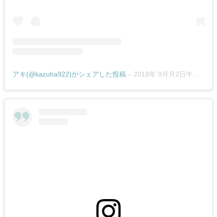
Batu
Belig
5.2.
Utama
Spice –
Gootama
アキ(@kazuha922)がシェアした投稿
–
2018年 9月月2日午後7時09分PDT
5.3.
Utama
Spice
Berawa
5.4.
Utama
Spice
Kokas
5.5.
Utama
Spice