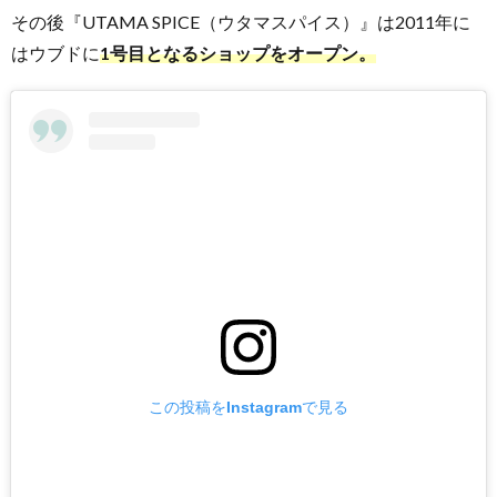
その後『UTAMA SPICE（ウタマスパイス）』は2011年に
4.3.
はウブドに
1号目となるショップをオープン。
ヨガ
マッ
トス
プレ
ー
様々
5.
な場所で
購入でき
る、
UTAMA
SPICE（ウ
タマスパ
イス）
この投稿をInstagramで見る
5.1.
Utama
Spice