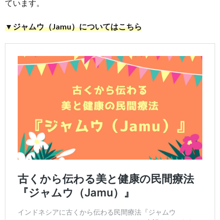
ています。
ラル
コス
▼ジャムウ（Jamu）についてはこちら
メの
先駆
け！
2.1.
Utama
Spice
Shop
Ubud
3.
あの
ハリ
ウッ
ド女
優も
愛
用！