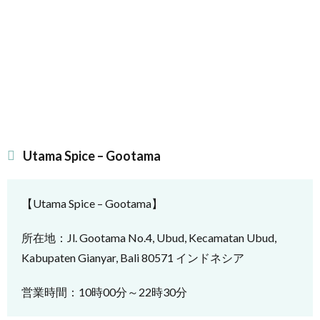
Utama Spice – Gootama
【Utama Spice – Gootama】
所在地：Jl. Gootama No.4, Ubud, Kecamatan Ubud,
Kabupaten Gianyar, Bali 80571 インドネシア
営業時間：10時00分～22時30分