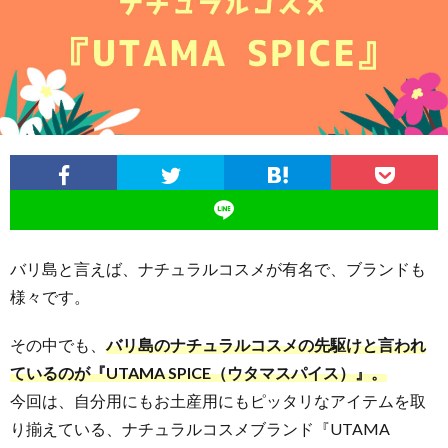
グ
ィ
メ・
光
お
ビ
カ
ス
役
イ
テ
フ
ポ
立
ン
ィ
ェ
ッ
ち・
ド
ト
雑
ネ
バリ島と言えば、ナチュラルコスメが有名で、ブランドも
様々です。
記
シ
その中でも、
バリ島のナチュラルコスメの先駆けと言われ
ア
ているのが『UTAMA SPICE（ウタマスパイス）』。
今回は、自分用にもお土産用にもピッタリなアイテムを取
語
り揃えている、ナチュラルコスメブランド『UTAMA