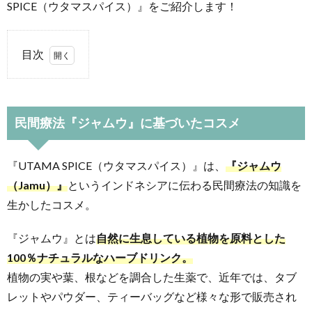
SPICE（ウタマスパイス）』をご紹介します！
目次
1.
民間
療法
民間療法『ジャムウ』に基づいたコスメ
『ジ
ャム
ウ』
『UTAMA SPICE（ウタマスパイス）』は、
『ジャムウ
に基
（Jamu）』
というインドネシアに伝わる民間療法の知識を
づい
生かしたコスメ。
たコ
スメ
『ジャムウ』とは
自然に生息している植物を原料とした
2.
100％ナチュラルなハーブドリンク。
バリ
植物の実や葉、根などを調合した生薬で、近年では、タブ
島ナ
レットやパウダー、ティーバッグなど様々な形で販売され
チュ