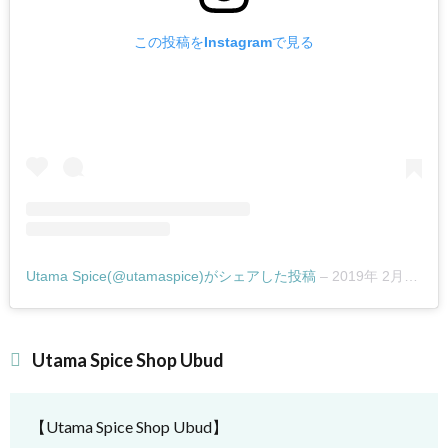
Shop
この投稿をInstagramで見る
Sanur
5.6.
Utama
Spice
Plaza
Senayan
6.
UTAMA
SPICEか
Utama Spice(@utamaspice)がシェアした投稿
–
2019年 2月月20日午前12時29分PST
ら独立
したシ
ョップ
Utama Spice Shop Ubud
も人
気！
7.
【Utama Spice Shop Ubud】
バリ