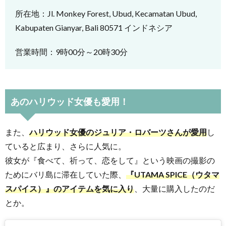
で手
所在地：Jl. Monkey Forest, Ubud, Kecamatan Ubud,
に入
Kabupaten Gianyar, Bali 80571 インドネシア
りや
すい
営業時間：9時00分～20時30分
ナチ
ュラ
ルコ
ス
あのハリウッド女優も愛用！
メ！
また、
ハリウッド女優のジュリア・ロバーツさんが愛用
し
ていると広まり、さらに人気に。
彼女が『食べて、祈って、恋をして』という映画の撮影の
ためにバリ島に滞在していた際、
『UTAMA SPICE（ウタマ
スパイス）』のアイテムを気に入り
、大量に購入したのだ
とか。