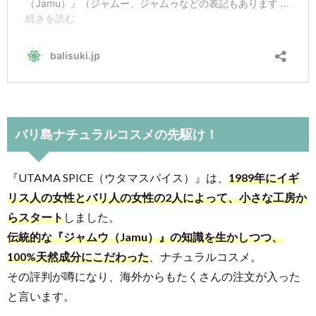
4.
『UTAMA
SPICE（ウ
タマスパ
イス）』
の人気ア
イテム
バリ島ナチュラルコスメの先駆け！
4.1.
虫よ
『UTAMA SPICE（ウタマスパイス）』は、
1989年にイギ
けス
リス人の女性とバリ人の女性の2人によって、小さな工房か
プレ
らスタート
しました。
ー
伝統的な『ジャムウ（Jamu）』の知識を生かしつつ、
4.2.
100%天然成分にこだわった
、ナチュラルコスメ。
リッ
その評判が噂になり、海外からもたくさんの注文が入った
プク
リー
と言います。
ム