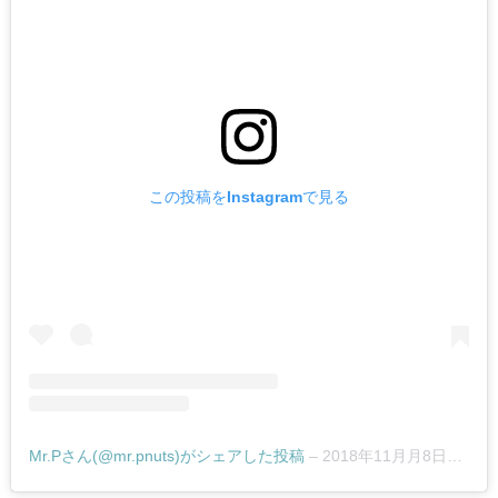
6.
実
際
に
食
べ
て
この投稿をInstagramで見る
み
ま
し
た
7.
バラ
まき
用お
土産
Mr.Pさん(@mr.pnuts)がシェアした投稿
–
2018年11月月8日午前3時20分PST
にお
すす