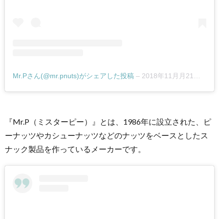
5.
コ
ロ
コ
ロ
と
Mr.Pさん(@mr.pnuts)がシェアした投稿
–
2018年11月月21日午前1時48分PST
か
わ
い
い
『Mr.P（ミスターピー）』とは、1986年に設立された、ピ
小
ーナッツやカシューナッツなどのナッツをベースとしたス
粒
ナック製品を作っているメーカーです。
の
ピ
ー
ナ
ッ
ツ