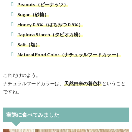
Peanuts（ピーナッツ）
Sugar（砂糖）
Honey 0.5%（はちみつ 0.5%）
Tapioca Starch（タピオカ粉）
Salt（塩）
Natural Food Color（ナチュラルフードカラー）
これだけのよう。
ナチュラルフードカラーは、
天然由来の着色料
ということ
ですね。
実際に食べてみました