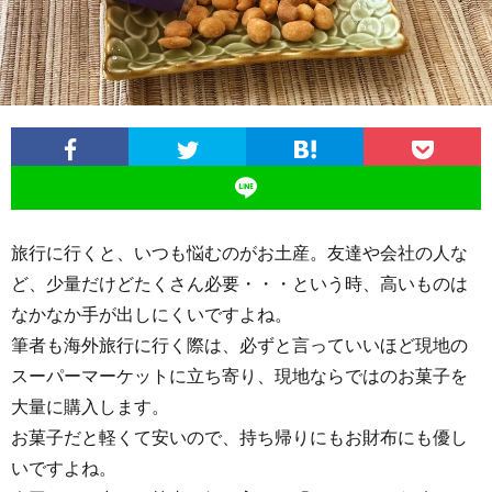
グ
ィ
メ・
光
お
ビ
カ
ス
役
イ
テ
フ
ポ
立
ン
ィ
ェ
ッ
ち・
ド
旅行に行くと、いつも悩むのがお土産。友達や会社の人な
ト
雑
ど、少量だけどたくさん必要・・・という時、高いものは
ネ
なかなか手が出しにくいですよね。
記
シ
筆者も海外旅行に行く際は、必ずと言っていいほど現地の
スーパーマーケットに立ち寄り、現地ならではのお菓子を
ア
大量に購入します。
お菓子だと軽くて安いので、持ち帰りにもお財布にも優し
語
いですよね。