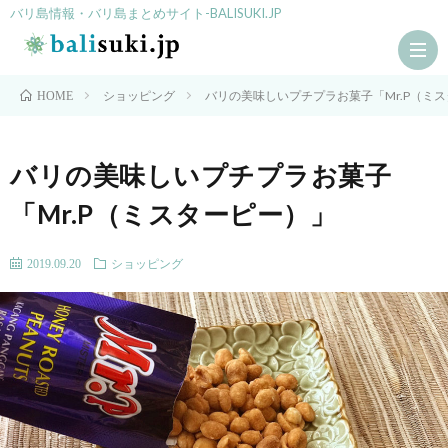
バリ島情報・バリ島まとめサイト-BALISUKI.JP
ショッピング
バリの美味しいプチプラお菓子「Mr.P（ミ
HOME
HO
バリの美味しいプチプラお菓子
「Mr.P（ミスターピー）」
シ
2019.09.20
ショッピング
ョ
ス
ッ
パ
ア
ピ
ク
グ
ン
テ
ル
観