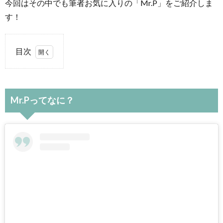
今回はその中でも筆者お気に入りの「Mr.P」をご紹介しま
す！
目次
1.
Mr.P
って
Mr.Pってなに？
な
に？
2.
どこ
でも
手軽
に購
入で
きる
人気