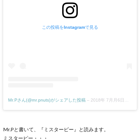
スナ
ッ
ク！
この投稿をInstagramで見る
3.
おつ
まみ
やお
やつ
にぴ
った
り！
癖に
なる
Mr.Pさん(@mr.pnuts)がシェアした投稿
–
2018年 7月月6日午前7時52分PDT
フレ
ーバ
ー！
Mr.Pと書いて、『ミスターピー』と読みます。
4.
ミスターピー・・・