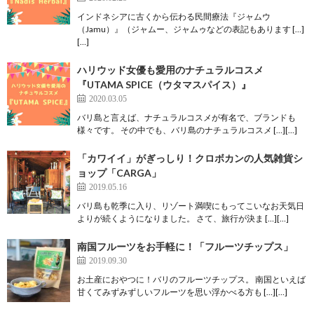
インドネシアに古くから伝わる民間療法『ジャムウ
（Jamu）』（ジャムー、ジャムゥなどの表記もあります […]
[…]
ハリウッド女優も愛用のナチュラルコスメ
『UTAMA SPICE（ウタマスパイス）』
2020.03.05
バリ島と言えば、ナチュラルコスメが有名で、ブランドも
様々です。 その中でも、バリ島のナチュラルコスメ […][…]
「カワイイ」がぎっしり！クロボカンの人気雑貨シ
ョップ「CARGA」
2019.05.16
バリ島も乾季に入り、リゾート満喫にもってこいなお天気日
よりが続くようになりました。 さて、旅行が決ま […][…]
南国フルーツをお手軽に！「フルーツチップス」
2019.09.30
お土産におやつに！バリのフルーツチップス。 南国といえば
甘くてみずみずしいフルーツを思い浮かべる方も […][…]