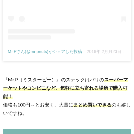
Mr.Pさん(@mr.pnuts)がシェアした投稿
–
2018年 2月月23日午前2時37分PST
『Mr.P（ミスターピー）』のスナックはバリの
スーパーマ
ーケットやコンビニなど、気軽に立ち寄れる場所で購入可
能！
価格も100円～とお安く、大量に
まとめ買いできる
のも嬉し
いですね。