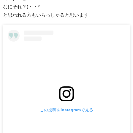
今
なにそれ？(・・?
回
は
と思われる方もいらっしゃると思います。
ハ
ニ
ー
ロ
ー
ス
ト
ピ
ー
ナ
ッ
ツ
を
この投稿をInstagramで見る
ご
紹
介